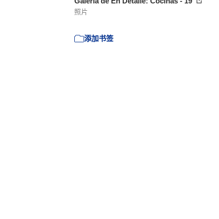
Galería de En Detalle: Cocinas - 19
照片
添加书签