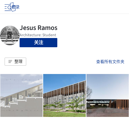
登录
关注
整理
查看所有文件夹