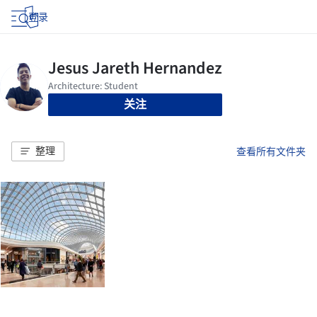
登录
关注
整理
查看所有文件夹