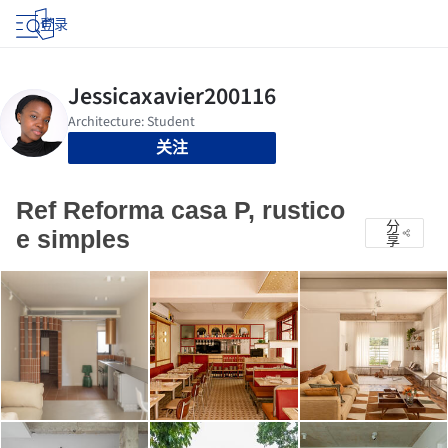
登录
关注
Ref Reforma casa P, rustico
分
e simples
享