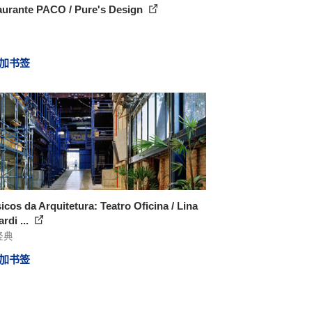
aurante PACO / Pure's Design
加书签
icos da Arquitetura: Teatro Oficina / Lina
rdi ...
经典
加书签