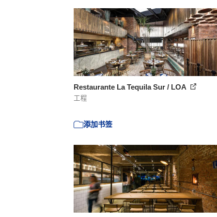
Restaurante La Tequila Sur / LOA
工程
添加书签