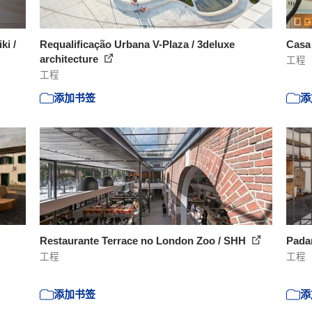
ki /
Requalificação Urbana V-Plaza / 3deluxe
Casa
architecture
工程
工程
添加书签
添
Restaurante Terrace no London Zoo / SHH
Padar
工程
工程
添加书签
添