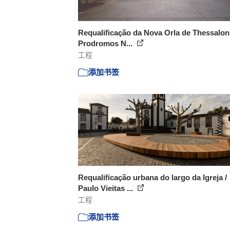
Requalificação da Nova Orla de Thessaloni
Prodromos N...
工程
添加书签
Requalificação urbana do largo da Igreja /
Paulo Vieitas ...
工程
添加书签