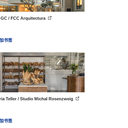
 GC / FCC Arquitectura
加书签
ia Teller / Studio Michal Rosenzweig
加书签