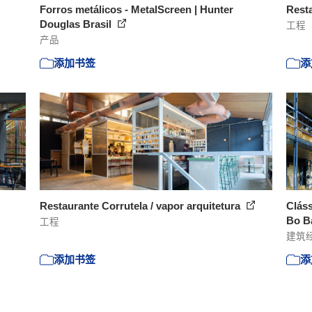
Forros metálicos - MetalScreen | Hunter
Rest
Douglas Brasil
工程
产品
添加书签
添
Restaurante Corrutela / vapor arquitetura
Cláss
Bo Ba
工程
建筑
添加书签
添