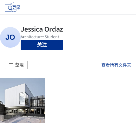
登录
关注
整理
查看所有文件夹