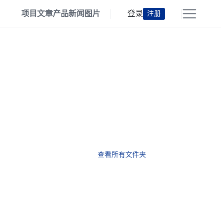
项目
文章
产品
新闻
图片
登录
注册
查看所有文件夹