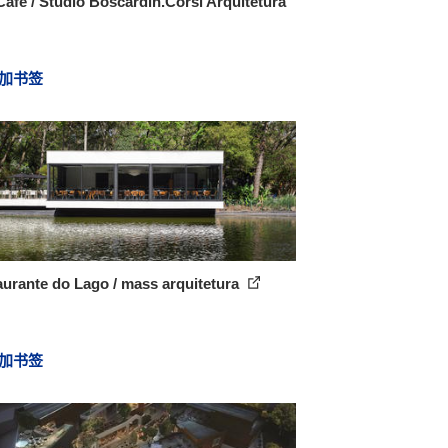
afé / Studio Boscardin.Corsi Arquitetura
加书签
urante do Lago / mass arquitetura
加书签