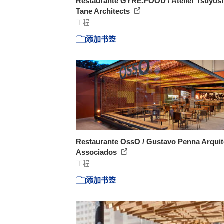
Restaurante GYRE.FOOD / Atelier Tsuyos
Tane Architects
工程
添加书签
Restaurante OssO / Gustavo Penna Arquit
Associados
工程
添加书签