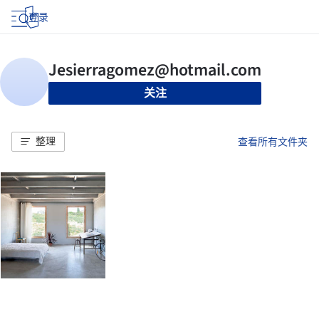
登录
关注
整理
查看所有文件夹