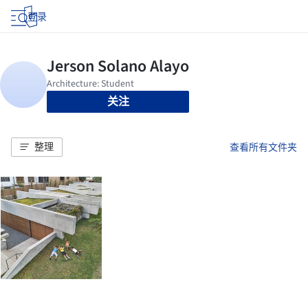
登录
关注
整理
查看所有文件夹