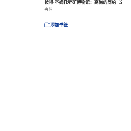
彼得·卒姆托锌矿博物馆：高尚的简约
再探
添加书签