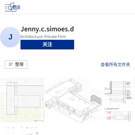
登录
关注
整理
查看所有文件夹