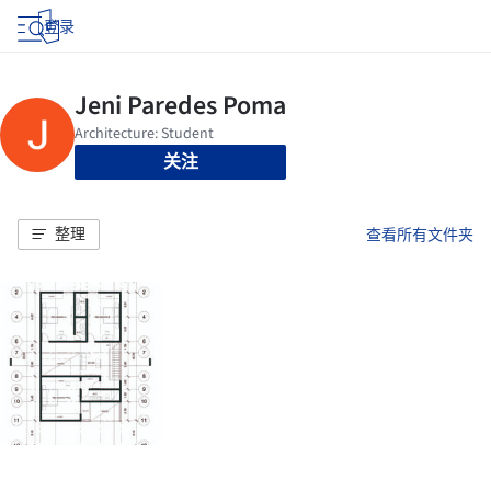
登录
关注
整理
查看所有文件夹