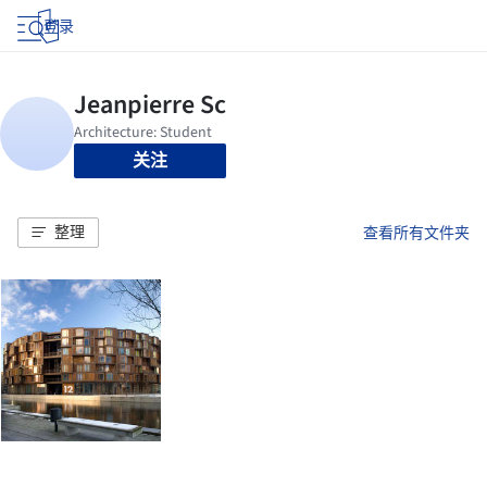
登录
关注
整理
查看所有文件夹