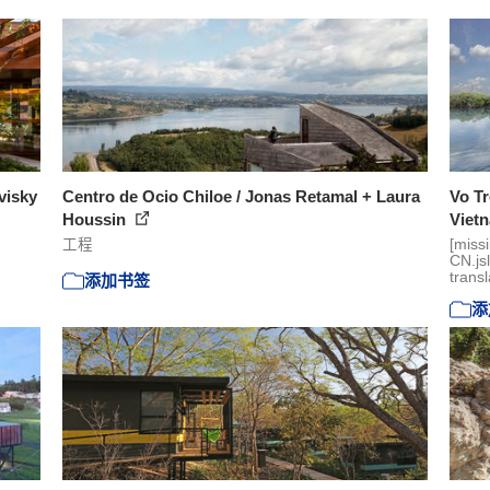
visky
Centro de Ocio Chiloe / Jonas Retamal + Laura
Vo Tr
Houssin
Viet
工程
[miss
CN.js
transl
添加书签
添