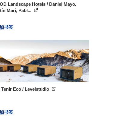
OD Landscape Hotels / Daniel Mayo,
ín Marí, Pabl...
加书签
 Tenir Eco / Levelstudio
加书签