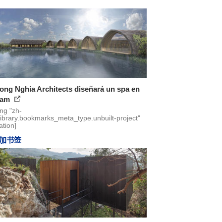
ong Nghia Architects diseñará un spa en
nam
ing "zh-
library.bookmarks_meta_type.unbuilt-project"
ation]
加书签