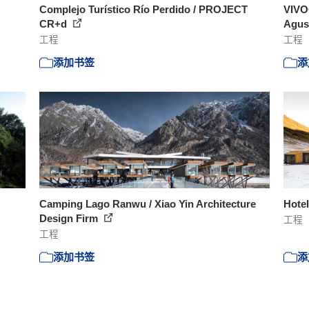
Complejo Turístico Río Perdido / PROJECT
VIVO
CR+d
Agust
工程
工程
添加书签
添
Camping Lago Ranwu / Xiao Yin Architecture
Hotel
Design Firm
工程
工程
添加书签
添