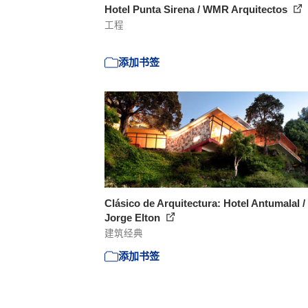
Hotel Punta Sirena / WMR Arquitectos
工程
添加书签
Clásico de Arquitectura: Hotel Antumalal /
Jorge Elton
建筑经典
添加书签