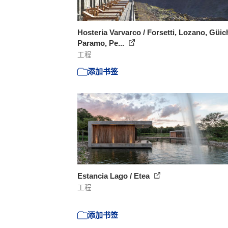
Hosteria Varvarco / Forsetti, Lozano, Güic
Paramo, Pe...
工程
添加书签
Estancia Lago / Etea
工程
添加书签