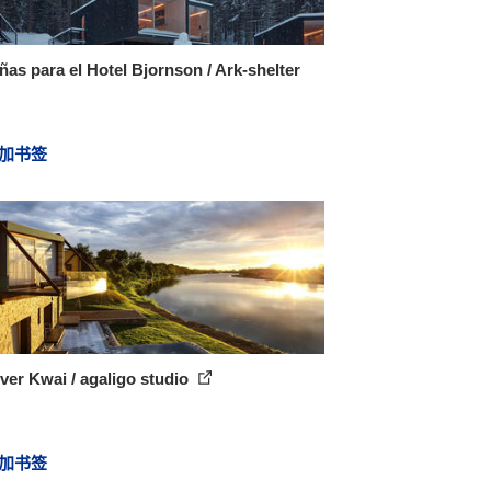
as para el Hotel Bjornson / Ark-shelter
加书签
ver Kwai / agaligo studio
加书签