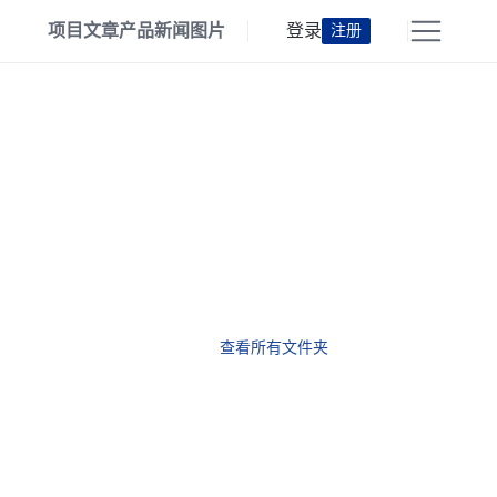
项目
文章
产品
新闻
图片
登录
注册
查看所有文件夹