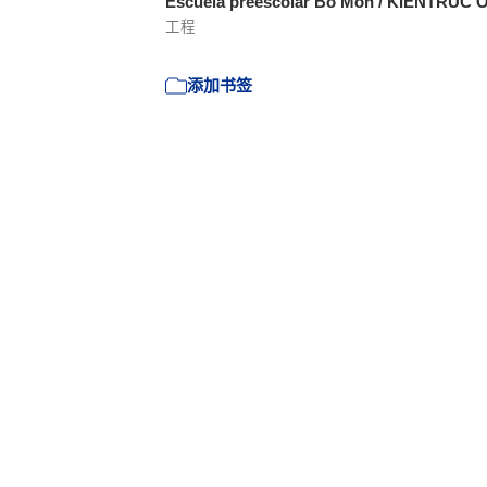
Escuela preescolar Bo Mon / KIENTRUC 
工程
添加书签