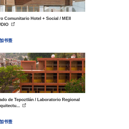
o Comunitario Hotel + Social / MEII
UDIO
加书签
do de Tepoztlán / Laboratorio Regional
quitectu...
加书签