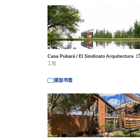
Casa Pukará / El Sindicato Arquitectura
工程
添加书签