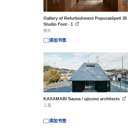
Gallery of Refurbishment Popocatépetl 35 
Studio Font - 1
照片
添加书签
KASAMABI Sauna / ujizono architects
工程
添加书签