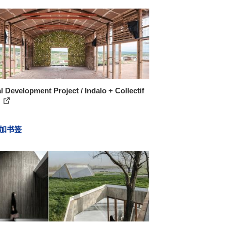
l Development Project / Indalo + Collectif
a
加书签