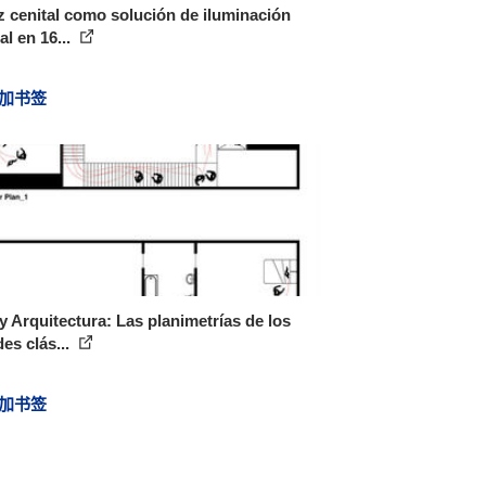
z cenital como solución de iluminación
al en 16...
加书签
y Arquitectura: Las planimetrías de los
es clás...
加书签