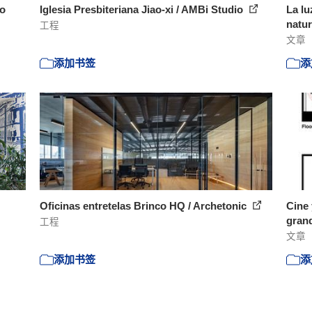
no
Iglesia Presbiteriana Jiao-xi / AMBi Studio
La lu
natur
工程
文章
添加书签
添
Oficinas entretelas Brinco HQ / Archetonic
Cine 
grand
工程
文章
添加书签
添