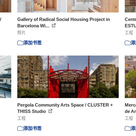
/
Gallery of Radical Social Housing Project in
Centr
Barcelona Wi...
EST
照片
工程
添加书签
添
Pergola Community Arts Space / CLUSTER +
Merca
THISS Studio
de Ar
工程
工程
添加书签
添