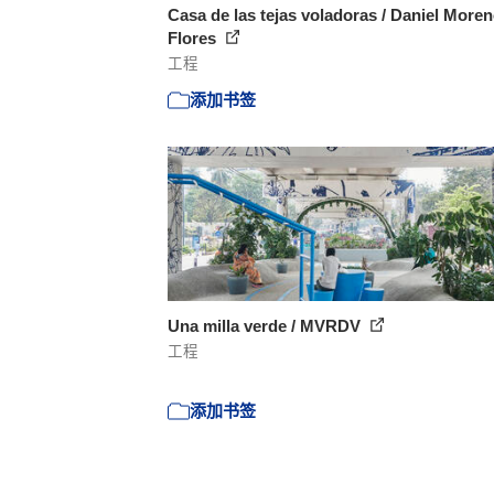
Casa de las tejas voladoras / Daniel More
Flores
工程
添加书签
Una milla verde / MVRDV
工程
添加书签