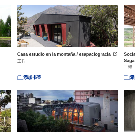
Casa estudio en la montaña / esapaciogracia
Socia
Sag
工程
工程
添加书签
添