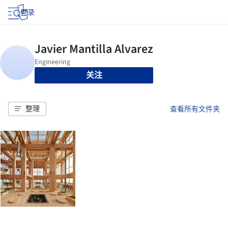
登录
关注
整理
查看所有文件夹