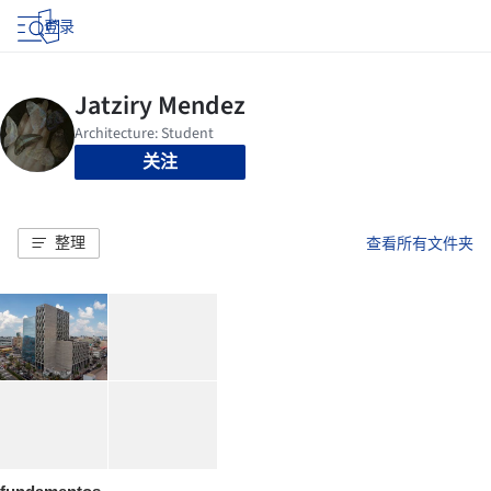
登录
关注
整理
查看所有文件夹