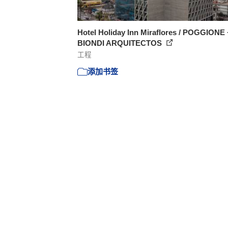
Hotel Holiday Inn Miraflores / POGGIONE 
BIONDI ARQUITECTOS
工程
添加书签