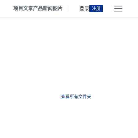
项目
文章
产品
新闻
图片
登录
注册
查看所有文件夹