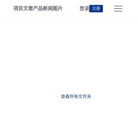
项目
文章
产品
新闻
图片
登录
注册
查看所有文件夹