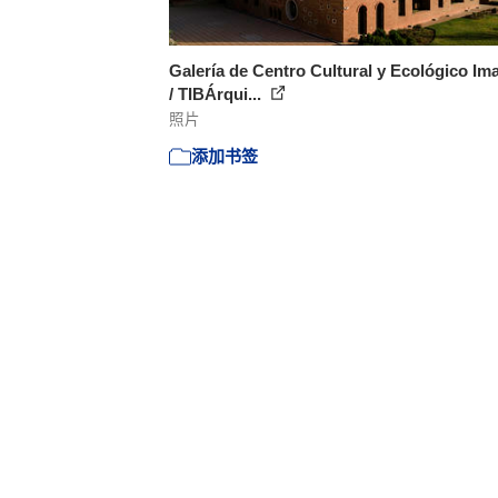
Galería de Centro Cultural y Ecológico Im
/ TIBÁrqui...
照片
添加书签