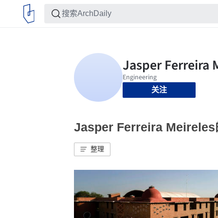
关注
Jasper Ferreira Meir
整理