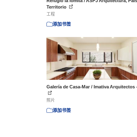
Refugio la lomita / ASPJ Arquitectura, Pais
Territorio
工程
添加书签
Galería de Casa-Mar / Imativa Arquitectos 
照片
添加书签