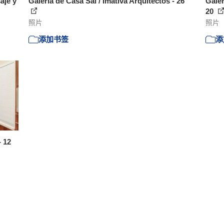
aje y
Galería de Casa Sal / Imativa Arquitectos - 26
Galer
20
照片
照片
添加书签
添
- 12