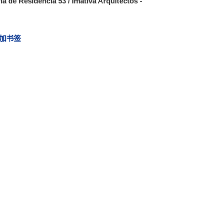
ía de Residencia 53 / Imativa Arquitectos -
加书签