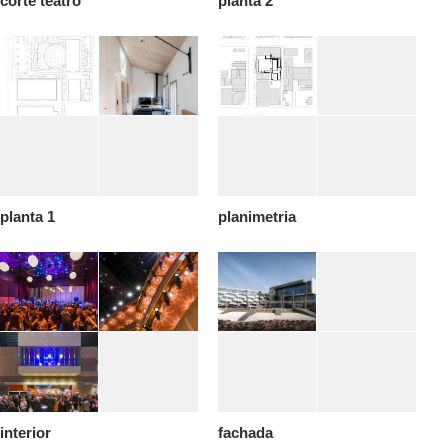
corte teatro
planta 2
planta 1
planimetria
interior
fachada