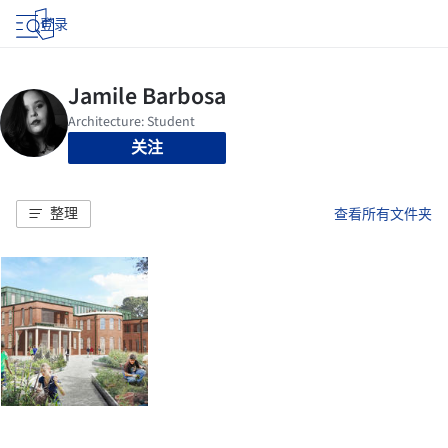
登录
关注
整理
查看所有文件夹