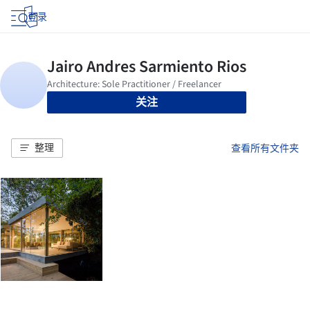
登录
关注
整理
查看所有文件夹