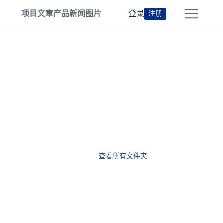
项目
文章
产品
新闻
图片
登录
注册
查看所有文件夹