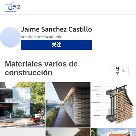
登录
关注
Materiales varios de
分
construcción
享