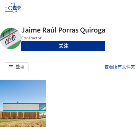
登录
关注
整理
查看所有文件夹