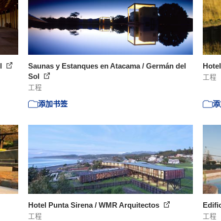
ol
Saunas y Estanques en Atacama / Germán del
Hote
Sol
工程
工程
添加书签
添
Hotel Punta Sirena / WMR Arquitectos
Edifi
工程
工程