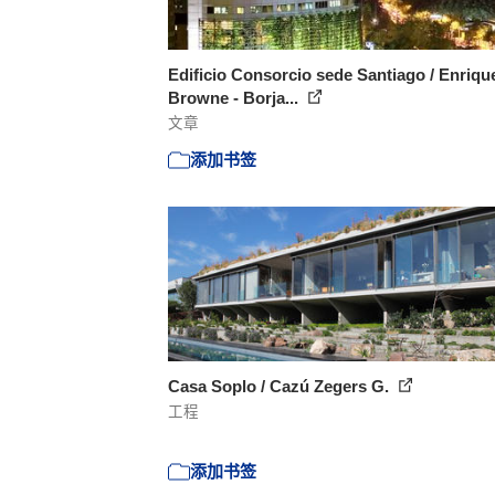
Edificio Consorcio sede Santiago / Enriqu
Browne - Borja...
文章
添加书签
Casa Soplo / Cazú Zegers G.
工程
添加书签