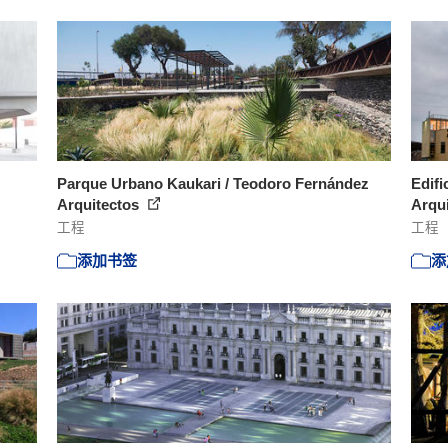
Parque Urbano Kaukari / Teodoro Fernández
Edif
Arquitectos
Arqui
工程
工程
添加书签
添