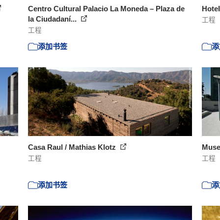
Centro Cultural Palacio La Moneda – Plaza de
Hote
la Ciudadaní...
工程
工程
添加书签
添
Casa Raul / Mathias Klotz
Muse
工程
工程
添加书签
添