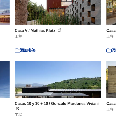
Casa V / Mathias Klotz
Casa 
工程
工程
添加书签
添
Casas 10 y 10 + 10 / Gonzalo Mardones Viviani
Casa 
工程
工程