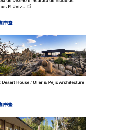
la de Diseño e Instituto de Estudios
os P. Univ...
加书签
 Desert House / Oller & Pejic Architecture
加书签