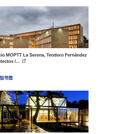
icio MOPTT La Serena, Teodoro Fernández
tectos /...
加书签