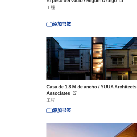
El peso del vacío / Miguel Ortego
工程
添加书签
Casa de 1,8 M de ancho / YUUA Architects
Associates
工程
添加书签