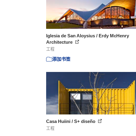
Iglesia de San Aloysius / Erdy McHenry
Architecture
工程
添加书签
Casa Huiini / S+ diseño
工程