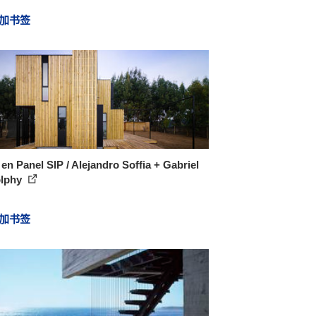
加书签
en Panel SIP / Alejandro Soffia + Gabriel
lphy
加书签