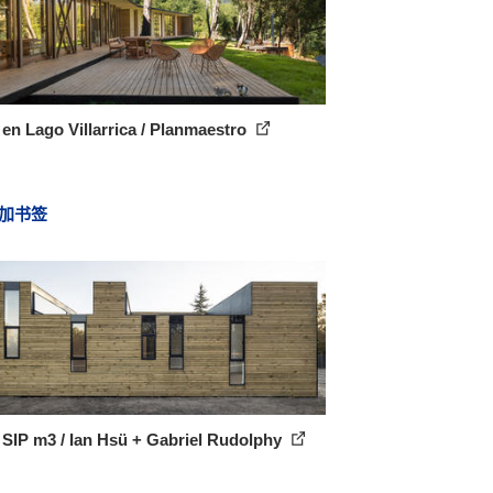
en Lago Villarrica / Planmaestro
加书签
SIP m3 / Ian Hsü + Gabriel Rudolphy