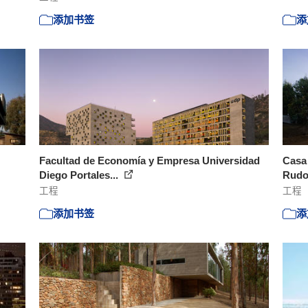
添加书签
添
Facultad de Economía y Empresa Universidad
Casa 
Diego Portales...
Rudo
工程
工程
添加书签
添