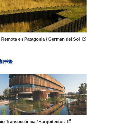
l Remota en Patagonia / German del Sol
加书签
cio Transoceánica / +arquitectos