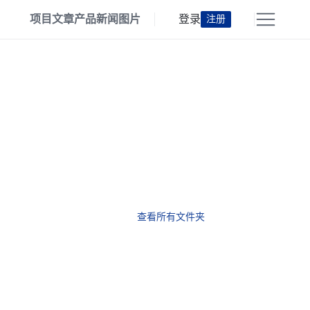
项目
文章
产品
新闻
图片
登录
注册
查看所有文件夹