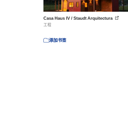
Casa Haus IV / Staudt Arquitectura
工程
添加书签