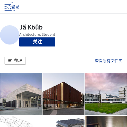
登录
关注
整理
查看所有文件夹