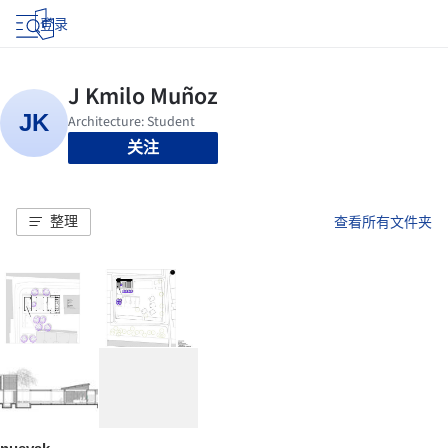
登录
关注
整理
查看所有文件夹