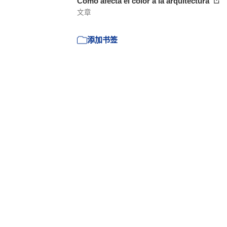
Cómo afecta el color a la arquitectura
文章
添加书签