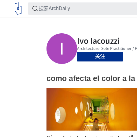
关注
como afecta el color a la