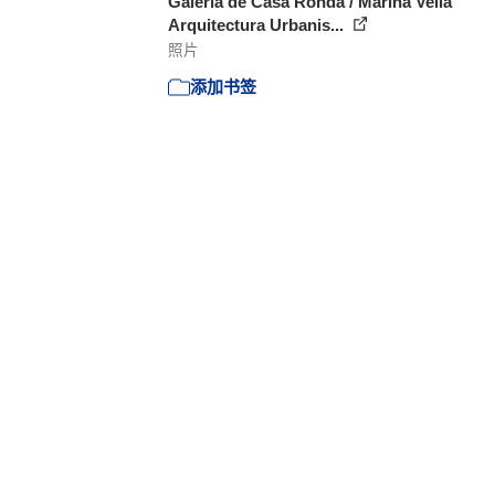
Galería de Casa Ronda / Marina Vella
Arquitectura Urbanis...
照片
添加书签