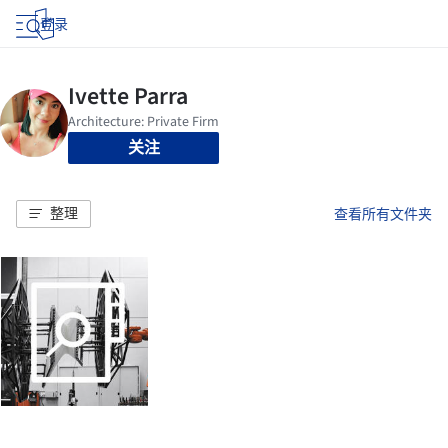
登录
关注
整理
查看所有文件夹