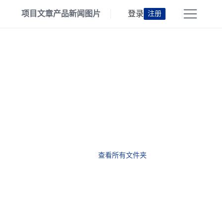
项目
文章
产品
新闻
图片
登录
注册
查看所有文件夹