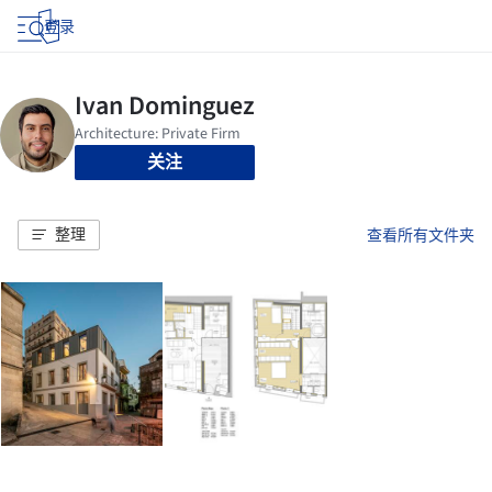
登录
关注
整理
查看所有文件夹