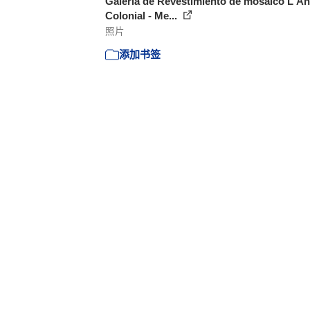
Galeria de Revestimiento de mosaico L'An
Colonial - Me...
照片
添加书签