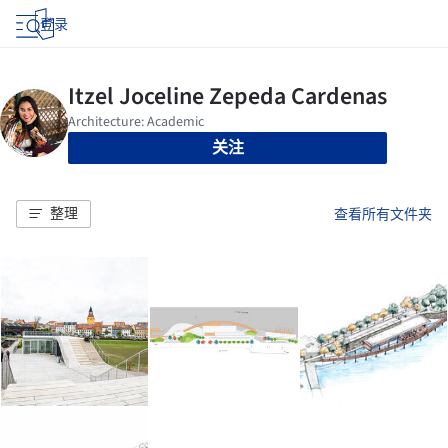
登录
关注
整理
查看所有文件夹