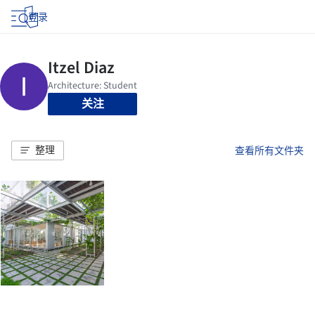
登录
关注
整理
查看所有文件夹