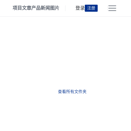
项目
文章
产品
新闻
图片
登录
注册
查看所有文件夹