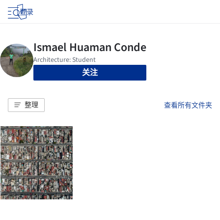
登录
关注
整理
查看所有文件夹