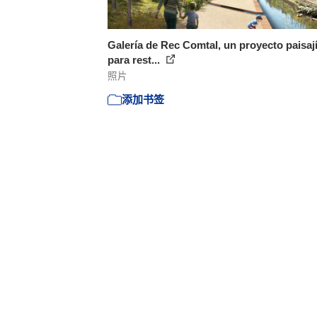
Galería de Rec Comtal, un proyecto paisají
para rest...
照片
添加书签