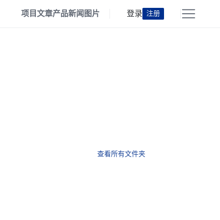
项目
文章
产品
新闻
图片
登录
注册
查看所有文件夹