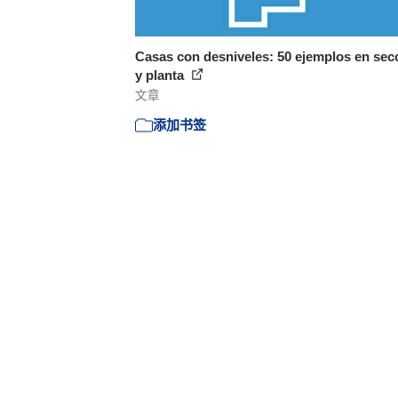
Casas con desniveles: 50 ejemplos en sec
y planta
文章
添加书签