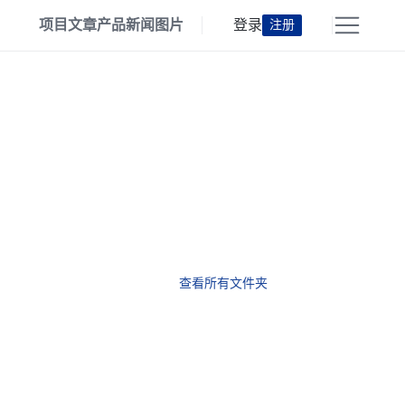
项目
文章
产品
新闻
图片
登录
注册
查看所有文件夹