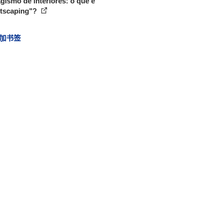
gismo de interiores: o que é
ntscaping"?
加书签