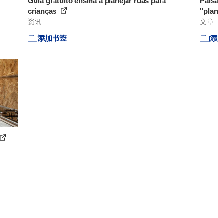
Guia gratuito ensina a planejar ruas para
Paisa
crianças
"pla
资讯
文章
添加书签
添