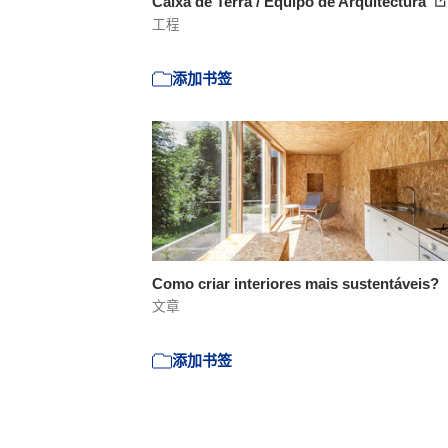
Caixa de Terra / Equipo de Arquitectura
工程
添加书签
Como criar interiores mais sustentáveis?
文章
添加书签