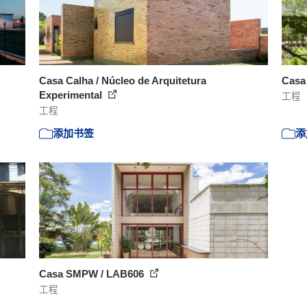
Casa Calha / Núcleo de Arquitetura
Casa 
Experimental
工程
工程
添加书签
添
Casa SMPW / LAB606
工程