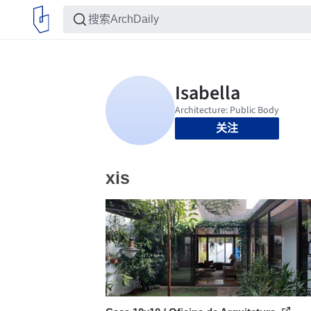
关注
xis