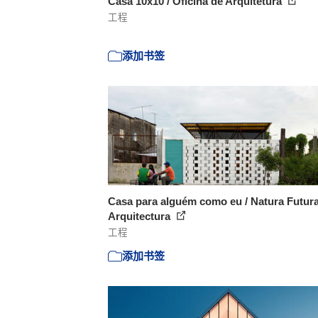
Casa 10x10 / Oficina de Arquitetura
工程
添加书签
Casa para alguém como eu / Natura Futur
Arquitectura
工程
添加书签