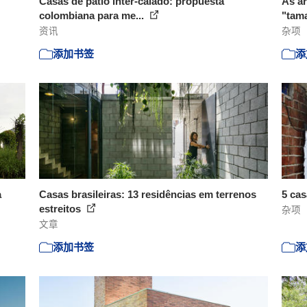
Casas de patio inter-calado: propuesta
As a
colombiana para me...
"tama
资讯
杂项
添加书签
添
a
Casas brasileiras: 13 residências em terrenos
5 cas
estreitos
杂项
文章
添加书签
添