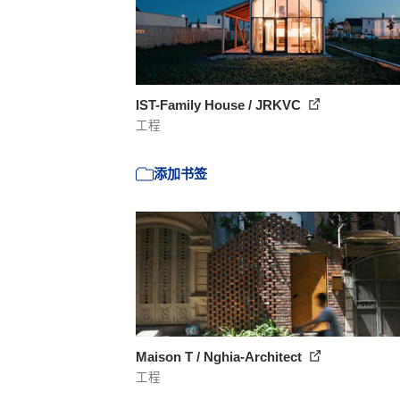
IST-Family House / JRKVC
工程
添加书签
Maison T / Nghia-Architect
工程