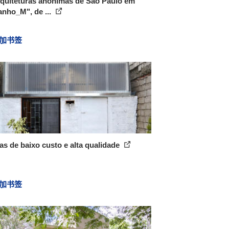
rquiteturas anônimas de São Paulo em
nho_M", de ...
加书签
as de baixo custo e alta qualidade
加书签