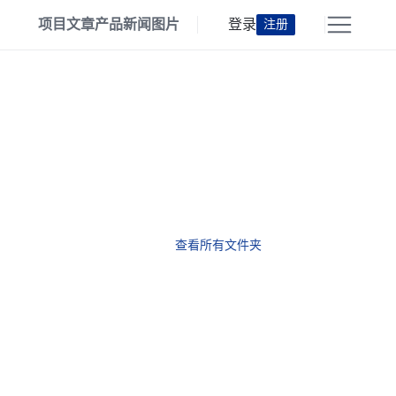
项目
文章
产品
新闻
图片
登录
注册
查看所有文件夹