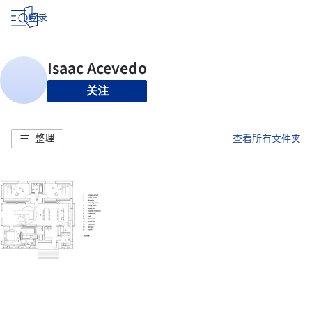
登录
关注
整理
查看所有文件夹