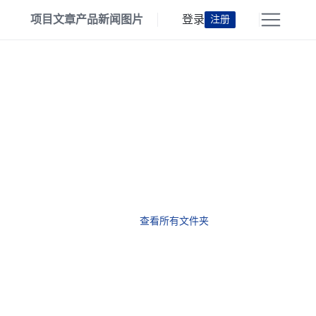
项目
文章
产品
新闻
图片
登录
注册
查看所有文件夹